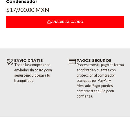
Condensador
$17,900.00 MXN
AÑADIR AL CARRO
ENVIO GRATIS
PAGOS SEGUROS
Todas las compras son
Procesamos tu pago de forma
enviadas sin costo y con
encriptada y cuentas con
seguro incluido para tu
protección al comprador
tranquilidad
otorgada por PayPal y
Mercado Pago, puedes
comprar tranquilo y con
confianza.