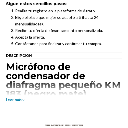
Sigue estos sencillos pasos:
Realiza tu registro en la plataforma de Atrato.
Elige el plazo que mejor se adapte a ti (hasta 24
mensualidades).
Recibe tu oferta de financiamiento personalizada.
Acepta la oferta.
Contáctanos para finalizar y confirmar tu compra.
DESCRIPCIÓN
Micrófono de
condensador de
diafragma pequeño KM
183 (negro mate)
Leer más
Neumann KM 183
El KM 183 de Neumann es un micrófono de condensador de
diafragma pequeño de vanguardia con patrón polar
PUEDE QUE TE INTERESEN OTROS PRODUCTOS DE