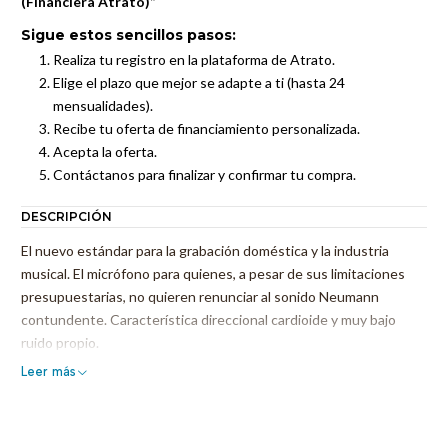
(Financiera Atrato)”
Sigue estos sencillos pasos:
Realiza tu registro en la plataforma de Atrato.
Elige el plazo que mejor se adapte a ti (hasta 24
mensualidades).
Recibe tu oferta de financiamiento personalizada.
Acepta la oferta.
Contáctanos para finalizar y confirmar tu compra.
DESCRIPCIÓN
El nuevo estándar para la grabación doméstica y la industria
musical. El micrófono para quienes, a pesar de sus limitaciones
presupuestarias, no quieren renunciar al sonido Neumann
contundente. Característica direccional cardioide y muy bajo
ruido propio.
Leer más
El TLM 103 es el micrófono de diafragma grande ideal para todas
las aplicaciones profesionales y semiprofesionales que requieren
la máxima calidad de sonido con un presupuesto limitado.