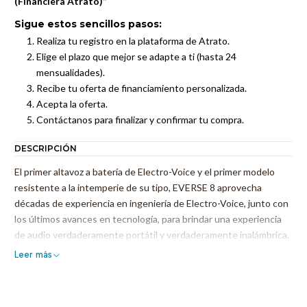
(Financiera Atrato)”
Sigue estos sencillos pasos:
Realiza tu registro en la plataforma de Atrato.
Elige el plazo que mejor se adapte a ti (hasta 24
mensualidades).
Recibe tu oferta de financiamiento personalizada.
Acepta la oferta.
Contáctanos para finalizar y confirmar tu compra.
DESCRIPCIÓN
El primer altavoz a batería de Electro-Voice y el primer modelo
resistente a la intemperie de su tipo, EVERSE 8 aprovecha
décadas de experiencia en ingeniería de Electro-Voice, junto con
los últimos avances en tecnología, para brindar una experiencia
de audio verdaderamente portátil y verdaderamente inalámbrica.
a un nivel de precio y rendimiento inigualable por productos
Leer más
comparables actuales en el mercado.
Ya sea que se utilice para música en vivo, refuerzo vocal y/o