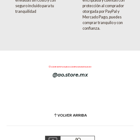
enviadas sin costo y con
encriptada y cuentas con
seguro incluido para tu
protección al comprador
tranquilidad
otorgada por PayPal y
Mercado Pago, puedes
comprar tranquilo y con
confianza.
COMPARTE TU NUEVA COMPRA EN INSTAGRAM
@ao.store.mx
VOLVER ARRIBA