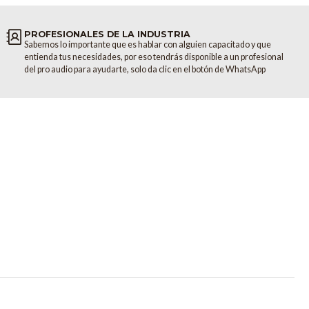
pulgadas / 686 x 442 x 356 mm (alto x ancho x profundidad)
PROFESIONALES DE LA INDUSTRIA
Sabemos lo importante que es hablar con alguien capacitado y que
entienda tus necesidades, por eso tendrás disponible a un profesional
del pro audio para ayudarte, solo da clic en el botón de WhatsApp