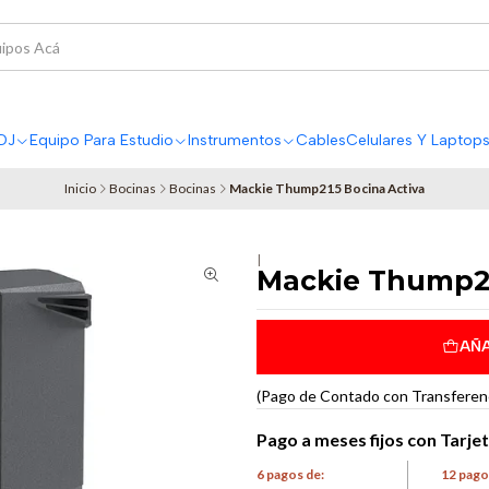
DJ
Equipo Para Estudio
Instrumentos
Cables
Celulares Y Laptop
Inicio
Bocinas
Bocinas
Mackie Thump215 Bocina Activa
|
Mackie Thump21
AÑA
(Pago de Contado con Transferenci
Pago a meses fijos con Tarje
6 pagos de:
12 pago