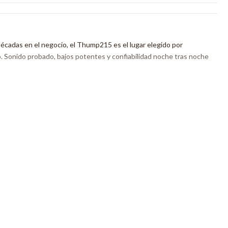
écadas en el negocio, el Thump215 es el lugar elegido por
 Sonido probado, bajos potentes y confiabilidad noche tras noche
nce la fiesta con más potencia y herramientas listas para
tuación sea más fácil que nunca. Repleto de funciones
ace que los conciertos sean más fluidos con eliminación de
 música integrados. Y con entradas duales TRS / XLR más una
 puede conectar todo su equipo sin cables extraños y adaptadores
aeficiente de 1400 W
uistar cada concierto mientras es liviano para cargar fácilmente
de 15"