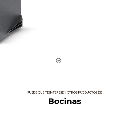
controlador de compresión d
Eliminador de comentarios
Eludir la música
Diseño estándar de montaje 
Retroalimentación positiva
Tienes música a todo volumen, pero
vez, pero ¿quién tiene tiempo par
canal 2 bajará automáticamente cad
Eliminador de comentarios
¿Alguna vez se ha acercado demasi
los oídos? Eso se conoce comúnme
que la física no cambiará de opini
PUEDE QUE TE INTERESEN OTROS PRODUCTOS DE
a esas tontas leyes acústicas.
Bocinas
No mixer? No problem
Conecte cualquier combinación de 
DJ. El mezclador de 2 canales inco
combinados para conectar y usar f