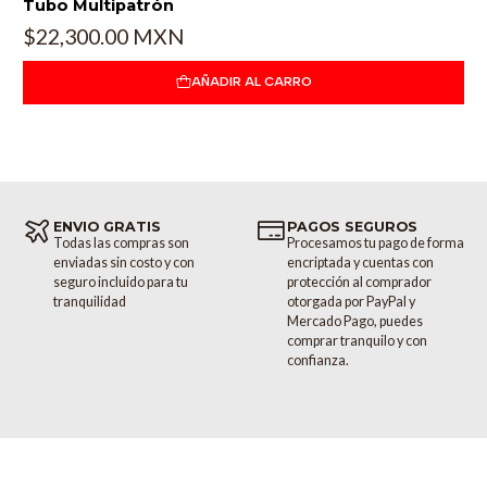
Tubo Multipatrón
$22,300.00 MXN
AÑADIR AL CARRO
ENVIO GRATIS
PAGOS SEGUROS
Todas las compras son
Procesamos tu pago de forma
enviadas sin costo y con
encriptada y cuentas con
seguro incluido para tu
protección al comprador
tranquilidad
otorgada por PayPal y
Mercado Pago, puedes
comprar tranquilo y con
confianza.