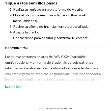
Sigue estos sencillos pasos:
Realiza tu registro en la plataforma de Atrato.
Elige el plazo que mejor se adapte a ti (hasta 24
mensualidades).
Recibe tu oferta de financiamiento personalizada.
Acepta la oferta.
Contáctanos para finalizar y confirmar tu compra.
DESCRIPCIÓN
Los nueve patrones polares del WA-CX24 (cardioide,
omnidireccional y en forma de 8, además de seis patrones
intermedios) le ofrecen una flexibilidad sin precedentes para
explorar la gama de técnicas de grabación. Se puede acceder a
los patrones mediante dos interruptores, uno por cápsula, y
tenerlos todos disponibles en un solo micrófono elimina las
Leer más
complicaciones y anomalías de fase que suelen encontrarse en la
captura estéreo con varios micrófonos. Gracias a la asombrosa
capacidad del micrófono para suavizar cualquier fuente (y atenuar
las sibilantes o estridentes), también podrá usar el WA-CX24
PUEDE QUE TE INTERESEN OTROS PRODUCTOS DE