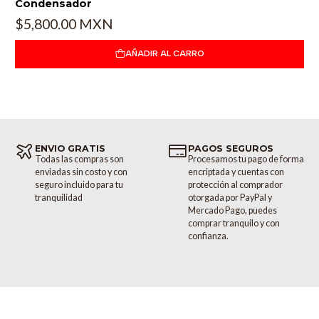
Condensador
$5,800.00 MXN
AÑADIR AL CARRO
ENVIO GRATIS
PAGOS SEGUROS
Todas las compras son
Procesamos tu pago de forma
enviadas sin costo y con
encriptada y cuentas con
seguro incluido para tu
protección al comprador
tranquilidad
otorgada por PayPal y
Mercado Pago, puedes
comprar tranquilo y con
confianza.