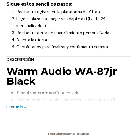
Sigue estos sencillos pasos:
Realiza tu registro en la plataforma de Atrato.
Elige el plazo que mejor se adapte a ti (hasta 24
mensualidades).
Recibe tu oferta de financiamiento personalizada.
Acepta la oferta.
Contáctanos para finalizar y confirmar tu compra.
DESCRIPCIÓN
Warm Audio WA-87jr
Black
Tipo de micrófono:
Condensador
Patrón polar:
Cardioide, omnidireccional, figura en 8
Tamaño del diafragma:
Grande
Leer más
Rango de frecuencia:
20 Hz-20 kHz
Nivel máximo de presión sonora:
125dB/135dB (sin/con
almohadilla)
Impedancia de salida:
100 ohmios
PUEDE QUE TE INTERESEN OTROS PRODUCTOS DE