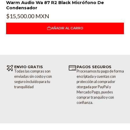
Warm Audio Wa 87 R2 Black Micrófono De
Condensador
$15,500.00 MXN
AÑADIR AL CARRO
ENVIO GRATIS
PAGOS SEGUROS
Todas las compras son
Procesamos tu pago de forma
enviadas sin costo y con
encriptada y cuentas con
seguro incluido para tu
protección al comprador
tranquilidad
otorgada por PayPal y
Mercado Pago, puedes
comprar tranquilo y con
confianza.