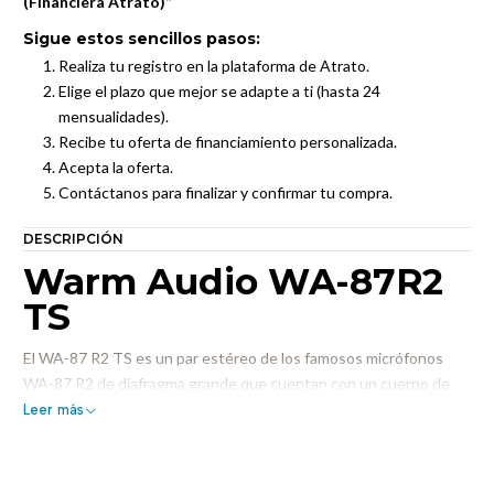
(Financiera Atrato)”
Sigue estos sencillos pasos:
Realiza tu registro en la plataforma de Atrato.
Elige el plazo que mejor se adapte a ti (hasta 24
mensualidades).
Recibe tu oferta de financiamiento personalizada.
Acepta la oferta.
Contáctanos para finalizar y confirmar tu compra.
DESCRIPCIÓN
Warm Audio WA-87R2
TS
El WA-87 R2 TS es un par estéreo de los famosos micrófonos
WA-87 R2 de diafragma grande que cuentan con un cuerpo de
latón niquelado con un acabado estilo titanio de edición limitada.
Leer más
El par estéreo WA-87 R2 TS ofrece toda la claridad y presencia
que popularizaron los micrófonos estilo 87 vintage originales y
está fabricado con tolerancias estrictas para ofrecer un