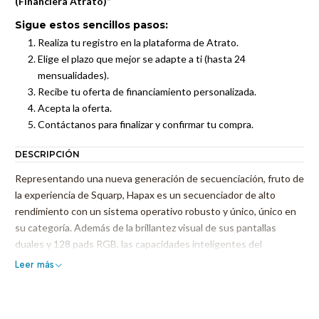
(Financiera Atrato)”
Sigue estos sencillos pasos:
Realiza tu registro en la plataforma de Atrato.
Elige el plazo que mejor se adapte a ti (hasta 24
mensualidades).
Recibe tu oferta de financiamiento personalizada.
Acepta la oferta.
Contáctanos para finalizar y confirmar tu compra.
DESCRIPCIÓN
Representando una nueva generación de secuenciación, fruto de
la experiencia de Squarp, Hapax es un secuenciador de alto
rendimiento con un sistema operativo robusto y único, único en
su categoría. Además de la brillantez visual de sus pantallas
duales y 128 pads RGB, las capacidades inteligentes del
secuenciador Hapax brillan con luz propia y ofrecen un sinfín de
Leer más
posibilidades de control e interpretación, centrándose en todo
tu hardware y sintetizadores virtuales, samplers, cajas de ritmos
y cualquier otro dispositivo compatible con MIDI.