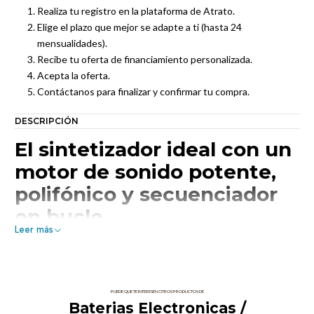
Realiza tu registro en la plataforma de Atrato.
Elige el plazo que mejor se adapte a ti (hasta 24
mensualidades).
Recibe tu oferta de financiamiento personalizada.
Acepta la oferta.
Contáctanos para finalizar y confirmar tu compra.
DESCRIPCIÓN
El sintetizador ideal con un
motor de sonido potente,
polifónico y secuenciador
en bucle
Leer más
volca keys es un sintetizador muy esperado que supone un
nuevo capítulo en la larga y completa historia de los sintes
analógicos Korg. El volca keys es un sintetizador solista de 27-
teclas que genera un sonido increíblemente potente a pesar de
PUEDE QUE TE INTERESEN OTROS PRODUCTOS DE
Baterias Electronicas /
su cuerpo compacto. Empezamos con una sección de filtro que