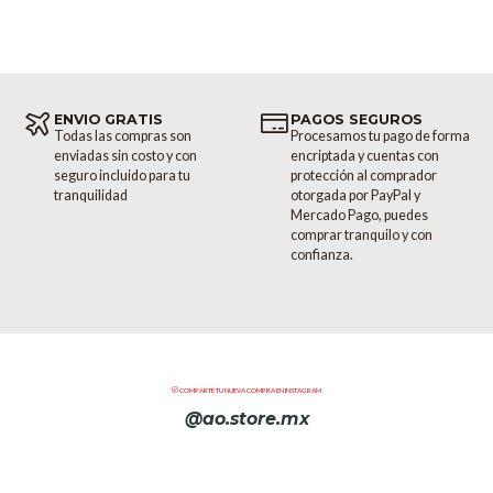
ENVIO GRATIS
PAGOS SEGUROS
Todas las compras son
Procesamos tu pago de forma
enviadas sin costo y con
encriptada y cuentas con
seguro incluido para tu
protección al comprador
tranquilidad
otorgada por PayPal y
Mercado Pago, puedes
comprar tranquilo y con
confianza.
COMPARTE TU NUEVA COMPRA EN INSTAGRAM
@ao.store.mx