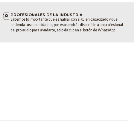
nte) de –128 dB garantizan un bajo ruido natural y una calidad de
s entradas de nivel de línea Hi-Z están presentes en todos los
PROFESIONALES DE LA INDUSTRIA
l instrumento.
Sabemos lo importante que es hablar con alguien capacitado y que
entienda tus necesidades, por eso tendrás disponible a un profesional
de entradas
del pro audio para ayudarte, solo da clic en el botón de WhatsApp
ntradas de micrófono XLR (con soporte de +48V), 10 entradas de
5 mm (⅛») (para Smartphone) y entrada Bluetooth 5.0 para manejar
queño o entorno de producción en vivo.
u mezcla
 solo in place (SIP) permiten una monitorización flexible de canales
dad de silenciar cada canal cuando estás mezclando.
cesibles desde el panel superior, permiten la monitorización de dos
simultáneamente tanto para artistas como para ingenieros.
ófono XLR monaurales [+48V compatibles])/10 entradas de línea TRS)
a TRRS de 3,5 mm (⅛») (para Smartphone)