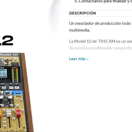
Contáctanos para finalizar y 
DESCRIPCIÓN
Un mezclador de producción todo 
multimedia.
La Model 12 de TASCAM es un mez
de música y multimedia, compositor
grabadora multipista de TASCAM, 
Leer más
capacidad de podcasting única que
ayuda en el proceso creativo, la pro
realización de podcasts.
El retardo de salida crea una sincr
redes y sistemas de vídeo. Su fácil
USB como para la principal (la sal
monitorizar la señal de retardo de s
La intuitiva grabadora interna de 
hasta 24 bits/48 kHz directamente
las funciones de metrónomo, punch