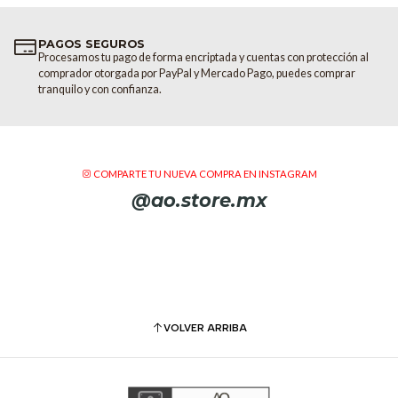
con EIN (ruido de entrada equivale
sonido de alta calidad. Además, la
PAGOS SEGUROS
canales para la entrada directa de
Procesamos tu pago de forma encriptada y cuentas con protección al
comprador otorgada por PayPal y Mercado Pago, puedes comprar
Tamaño compacto con un montón 
tranquilo y con confianza.
La compacta Model 12 incluye 8 e
línea TRS, una entrada TRRS de 3,
cualquier grabación de formato pe
COMPARTE TU NUEVA COMPRA EN INSTAGRAM
Ruteo versátil para perfeccionar t
@ao.store.mx
Los modos PFL/AFL seleccionables y
individuales, eliminando la necesi
Monitor de auriculares dobles
Las tomas de auriculares duales ac
mezclas de auriculares discretas 
VOLVER ARRIBA
Características de un vistazo
- 10 entradas (8 entradas de micr
y entrada Bluetooth® 5.0, entrad