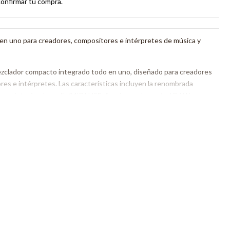
confirmar tu compra.
en uno para creadores, compositores e intérpretes de música y
clador compacto integrado todo en uno, diseñado para creadores
es e intérpretes. Las características incluyen la renombrada
una interfaz de audio/MIDI USB, funciones de control DAW y una
 incluye entradas de teléfonos inteligentes y de mezcla. El Model 12
ducción y el flujo de trabajo de principio a fin, incluyendo la
onización estable entre el audio y el vídeo transmitido para todas las
 configuración permite un retardo de audio dual tanto para la salida
ida principal puede seleccionarse On/Off). Además, puedes
alida mediante auriculares si eliges la salida principal como activada.
12 pistas del Model 12 graba archivos con calidad de audio WAV, de
 en una tarjeta SD, con reproducción de 10 pistas. Compatible con
 in/out y doblajes, la grabadora interna permite también importar