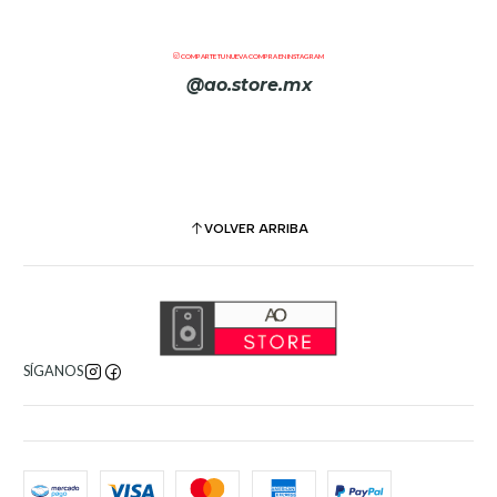
transportar el Evolve 50 Sub con bordados de alta calidad,
cremalleras, ruedas y asa telescópica.
COMPARTE TU NUEVA COMPRA EN INSTAGRAM
Características
@ao.store.mx
Bordado de logotipo EV de alta calidad.
Ruedas incorporadas
Cremalleras y lona de alta calidad para una durabilidad
extrema
Mango telescópico
VOLVER ARRIBA
Hosa Technology HSX-020 Pro Balanced Interconnect 1/4 in
TRS a XLR3M HSX 020
Este cable está diseñado para conectar equipos con salidas de
teléfono balanceadas a equipos con entradas XLR. Es ideal para
SÍGANOS
usar en giras y otras aplicaciones de sonido en vivo.
Características
Conectores REAN para una transferencia de señal superior
y una gran durabilidad