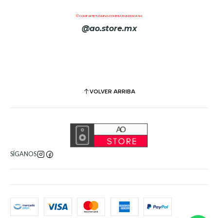
alimentación fantasma
COMPARTE TU NUEVA COMPRA EN INSTAGRAM
Presets de entrada con ecualizador de 3 bandas por canal
@ao.store.mx
Compresión de un botón
Ecualizador gráfico de 7 bandas en la salida principal y la
salida auxiliar
2 envíos de efectos con 30 efectos diferentes incluidos
Transmisión estéreo Bluetooth desde dispositivos
compatibles
VOLVER ARRIBA
Incluye estuche de transporte para matriz y poste de
altavoz de dos piezas
SÍGANOS