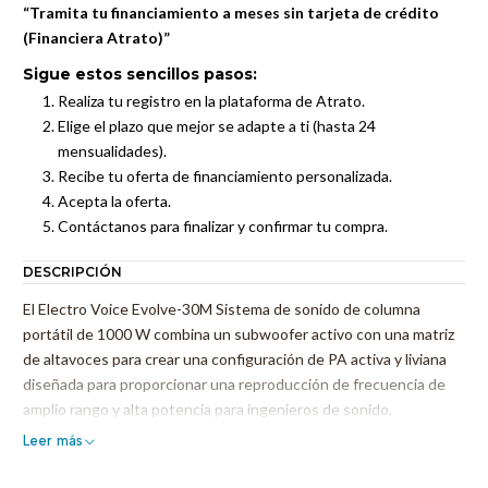
“Tramita tu financiamiento a meses sin tarjeta de crédito
(Financiera Atrato)”
Sigue estos sencillos pasos:
Realiza tu registro en la plataforma de Atrato.
Elige el plazo que mejor se adapte a ti (hasta 24
mensualidades).
Recibe tu oferta de financiamiento personalizada.
Acepta la oferta.
Contáctanos para finalizar y confirmar tu compra.
DESCRIPCIÓN
El Electro Voice Evolve-30M Sistema de sonido de columna
portátil de 1000 W combina un subwoofer activo con una matriz
de altavoces para crear una configuración de PA activa y liviana
diseñada para proporcionar una reproducción de frecuencia de
amplio rango y alta potencia para ingenieros de sonido,
presentadores, salas de conciertos y eventos en vivo.
Leer más
El mezclador integrado de 8 canales le permite a usted y a sus