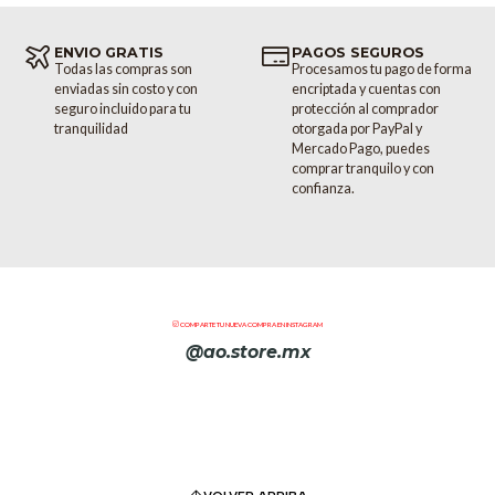
ENVIO GRATIS
PAGOS SEGUROS
Todas las compras son
Procesamos tu pago de forma
enviadas sin costo y con
encriptada y cuentas con
seguro incluido para tu
protección al comprador
tranquilidad
otorgada por PayPal y
Mercado Pago, puedes
comprar tranquilo y con
confianza.
COMPARTE TU NUEVA COMPRA EN INSTAGRAM
@ao.store.mx