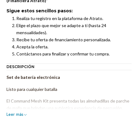
(Financiera Atrato)”
Sigue estos sencillos pasos:
Realiza tu registro en la plataforma de Atrato.
Elige el plazo que mejor se adapte a ti (hasta 24
mensualidades).
Recibe tu oferta de financiamiento personalizada.
Acepta la oferta.
Contáctanos para finalizar y confirmar tu compra.
DESCRIPCIÓN
Set de batería electrónica
Listo para cualquier batalla
El Command Mesh Kit presenta todas las almohadillas de parche
de malla que brindan una auténtica experiencia de percusión.
Leer más
Este kit incluye una patada de malla de 8" con pedal, una caja de
malla de doble zona de 10" y tres toms de malla de doble zona de
8". y un charles de 10" con pedal. El módulo de batería Command
Advanced incluido cuenta con 74 kits de batería (54