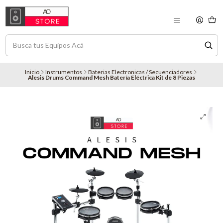
Inicio
Instrumentos
Baterias Electronicas / Secuenciadores
Alesis Drums Command Mesh Batería Eléctrica Kit de 8 Piezas