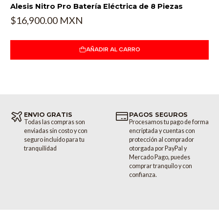
Alesis Nitro Pro Batería Eléctrica de 8 Piezas
Cargue sus propias muestras
$16,900.00 MXN
El Command Drum Module también cuenta con una entrada de
dispositivo de memoria USB. Puede usar esta entrada para cargar
AÑADIR AL CARRO
sus propias muestras .WAV para obtener la máxima flexibilidad.
Una vez que se cargan las muestras .WAV, puede asignarlas
fácilmente a cualquier zona de cualquier pad en el Command Kit.
¡Las posibilidades sonoras son infinitas! También puede cargar
archivos .WAV de pistas de acompañamiento utilizando esta
entrada.
ENVIO GRATIS
PAGOS SEGUROS
Todas las compras son
Procesamos tu pago de forma
Contiene:
enviadas sin costo y con
encriptada y cuentas con
seguro incluido para tu
protección al comprador
tranquilidad
otorgada por PayPal y
600 sonidos
Mercado Pago, puedes
comprar tranquilo y con
50 kits preestablecidos y 20 de usuario
confianza.
Importa muestras propias a través de USB
Entrada adicional para un cuarto pad de tom y un segundo pad de