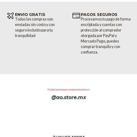
ENVIO GRATIS
PAGOS SEGUROS
Todas las compras son
Procesamos tu pago de forma
enviadas sin costo y con
encriptada y cuentas con
seguro incluido para tu
protección al comprador
tranquilidad
otorgada por PayPal y
Mercado Pago, puedes
comprar tranquilo y con
confianza.
COMPARTE TU NUEVA COMPRA EN INSTAGRAM
@ao.store.mx