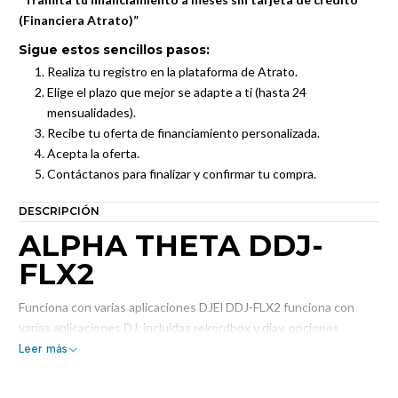
(Financiera Atrato)”
Sigue estos sencillos pasos:
Realiza tu registro en la plataforma de Atrato.
Elige el plazo que mejor se adapte a ti (hasta 24
mensualidades).
Recibe tu oferta de financiamiento personalizada.
Acepta la oferta.
Contáctanos para finalizar y confirmar tu compra.
DESCRIPCIÓN
ALPHA THETA DDJ-
FLX2
Funciona con varias aplicaciones DJEl DDJ-FLX2 funciona con
varias aplicaciones DJ, incluidas rekordbox y djay, opciones
populares entre principiantes y profesionales. Después de
Leer más
instalar la aplicación que prefieras en tu dispositivo móvil, puedes
conectarte al controlador y empezar a pinchar de inmediato. Si