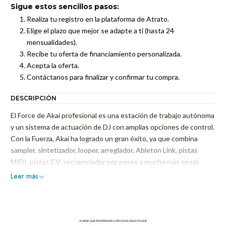
Sigue estos sencillos pasos:
Realiza tu registro en la plataforma de Atrato.
Elige el plazo que mejor se adapte a ti (hasta 24
mensualidades).
Recibe tu oferta de financiamiento personalizada.
Acepta la oferta.
Contáctanos para finalizar y confirmar tu compra.
DESCRIPCIÓN
El Force de Akai profesional es una estación de trabajo autónoma
y un sistema de actuación de DJ con amplias opciones de control.
Con la Fuerza, Akai ha logrado un gran éxito, ya que combina
sampler, sintetizador, looper, arreglador, Ableton Link, pistas
MIDI, pistas CV, secuenciador por pasos y mucho más en un
dispositivo compacto.
Leer más
Fusiona el lanzamiento de muestras, secuenciación por pasos,
sampleo y sintetizadores desde su pantalla táctil. Todo esto
desde en un solo dispositivo autónomo, que combina
PUEDE QUE TE INTERESEN OTROS PRODUCTOS DE