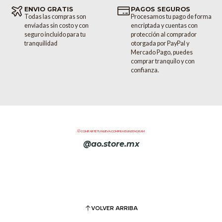
ENVIO GRATIS
PAGOS SEGUROS
Todas las compras son
Procesamos tu pago de forma
enviadas sin costo y con
encriptada y cuentas con
seguro incluido para tu
protección al comprador
tranquilidad
otorgada por PayPal y
Mercado Pago, puedes
comprar tranquilo y con
confianza.
COMPARTE TU NUEVA COMPRA EN INSTAGRAM
@ao.store.mx
VOLVER ARRIBA