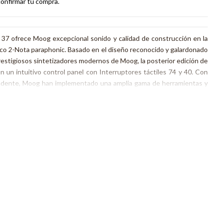
confirmar tu compra.
 37 ofrece Moog excepcional sonido y calidad de construcción en la
ico 2-Nota paraphonic. Basado en el diseño reconocido y galardonado
restigiosos sintetizadores modernos de Moog, la posterior edición de
un intuitivo control panel con Interruptores táctiles 74 y 40. Con
ndente, Moog han implementado una amplia gama de herramientas y
e está en su cabeza de escultura de sonido. Manteniendo el encanto
dición homenaje de Moog posterior 37 ha sido diseñada por expertos
 usuarios 37 Sub, así como su riqueza increíble de conocimientos
ste sintetizador nuevo y mejorado es la última herramienta de diseño
do y un montón de características adicionales.
onsultar nuestr
a sección de
preguntas frecuentes
.