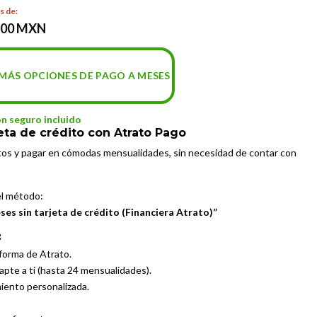
s de:
.00 MXN
MÁS OPCIONES DE PAGO A MESES
on seguro incluido
eta de crédito con Atrato Pago
tos y pagar en cómodas mensualidades, sin necesidad de contar con
el método:
es sin tarjeta de crédito (Financiera Atrato)”
:
aforma de Atrato.
dapte a ti (hasta 24 mensualidades).
miento personalizada.