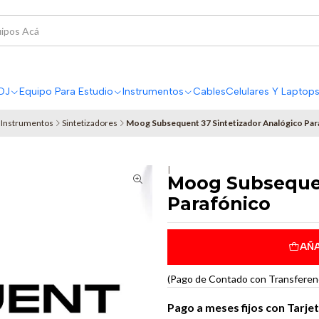
DJ
Equipo Para Estudio
Instrumentos
Cables
Celulares Y Laptop
Instrumentos
Sintetizadores
Moog Subsequent 37 Sintetizador Analógico Par
|
Moog Subsequen
Parafónico
AÑA
(Pago de Contado con Transferenci
Pago a meses fijos con Tarje