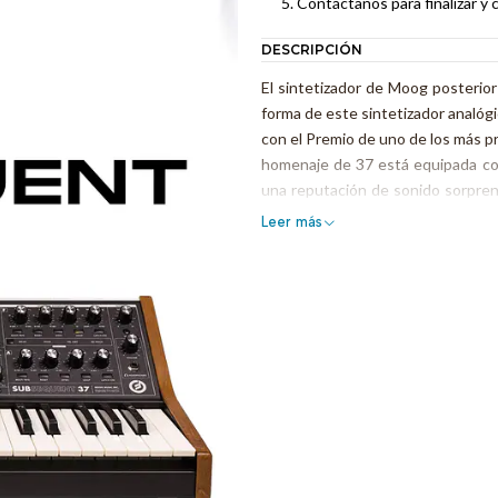
Contáctanos para finalizar y 
DESCRIPCIÓN
El sintetizador de Moog posterior
forma de este sintetizador analóg
con el Premio de uno de los más p
homenaje de 37 está equipada con 
una reputación de sonido sorpre
funciones para crear el sonido qu
Leer más
y el poder de su predecesor, la e
con comentarios y solicitudes de
desde sus años en la industria. E
de sonido con espacio libre mejora
* En caso de requerir factura, c