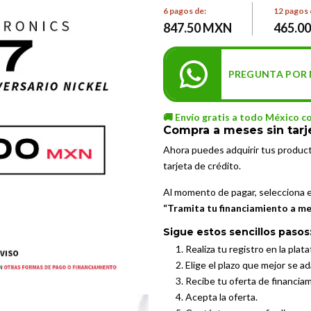
6 pagos de:
12 pagos 
847.50 MXN
465.0
PREGUNTA POR 
🚚 Envío gratis a todo México c
Compra a meses sin tarj
Ahora puedes adquirir tus produc
tarjeta de crédito.
Al momento de pagar, selecciona 
“Tramita tu financiamiento a mes
Sigue estos sencillos pasos
Realiza tu registro en la plat
Elige el plazo que mejor se a
Recibe tu oferta de financia
Acepta la oferta.