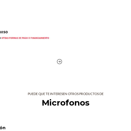
Uso recom
Voz, locución, radiodifusión, podcas
Reflejos
Grandes cantidades de gananc
Captura tu voz de la manera 
Carcasa totalmente metálica y
Bobina de voz de aluminio su
Amortiguador integrado pat
Parabrisas interno conmutab
BOBINA DE
PUEDE QUE TE INTERESEN OTROS PRODUCTOS DE
INNOVADOR
Microfonos
La cápsula dinámica DMC7 del V7 ha
que captura perfectamente su voz 
y su sofisticado diseño de cápsula
ión