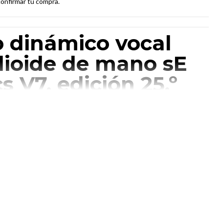
confirmar tu compra.
 dinámico vocal
dioide de mano sE
s V7, edición 25.º
o, níquel cepillado
a refinada y
 excepcional. Acabado
epillado con un sonido
ar, se combina con un sonido vibrante y musical. Conecta con tu
nueva.