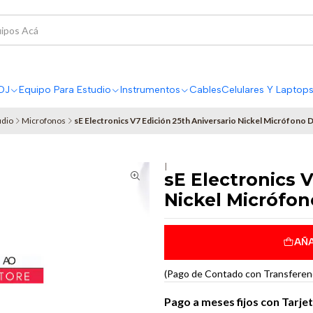
DJ
Equipo Para Estudio
Instrumentos
Cables
Celulares Y Laptop
udio
Microfonos
sE Electronics V7 Edición 25th Aniversario Nickel Micrófono
|
sE Electronics 
Nickel Micrófo
AÑA
(Pago de Contado con Transferenci
Pago a meses fijos con Tarje