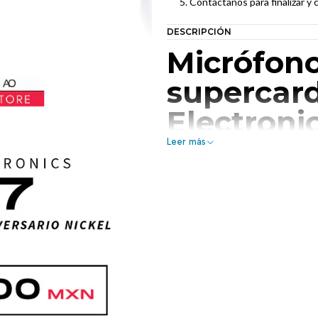
Contáctanos para finalizar y 
DESCRIPCIÓN
Micrófono
supercar
Electronic
aniversari
Leer más
De aparienci
rendimiento
en níquel c
brillante.
Fiable, robusto y apto para circul
público de una forma totalmente 