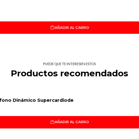
garantiza grandes cantidades de g
SOPORTE 
INTEGRAD
AÑADIR AL CARRO
El nuevo sistema de suspensión pa
mecánicas, lo que proporciona un
cápsulas de su clase. Esto signifi
vibraciones, chasquidos ni a nada 
PUEDE QUE TE INTERESEN ESTOS
PARABRISA
Productos recomendados
CONMUTAB
Reduce eficazmente el ruido del vie
rófono Dinámico Supercardiode
guste nuestro color negro estándar
usted.
CARCASA T
AÑADIR AL CARRO
Y REJILLA 