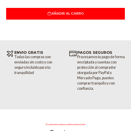
AÑADIR AL CARRO
ENVIO GRATIS
PAGOS SEGUROS
Todas las compras son
Procesamos tu pago de forma
enviadas sin costo y con
encriptada y cuentas con
seguro incluido para tu
protección al comprador
tranquilidad
otorgada por PayPal y
Mercado Pago, puedes
comprar tranquilo y con
confianza.
COMPARTE TU NUEVA COMPRA EN INSTAGRAM