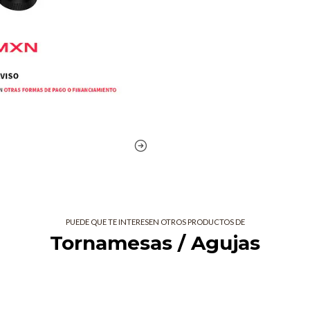
Puedes ajustar rápidamente el «peso
estabilizador
MAGVEL CLAMP
. E
cambiar las alfombrillas antidesliza
Nivel de par
personaliza
Es fácil cambiar el nivel del par d
adaptarlo a tus preferencias. Pued
la velocidad de par de torsión trad
equilibrio entre las dos anteriores.
Velocidad d
PUEDE QUE TE INTERESEN OTROS PRODUCTOS DE
Tornamesas / Agujas
Utiliza el interruptor situado en l
en detenerse cuando pulses STOP. 
tradicional que resulta familiar a l
gradual y espectacular de una pis