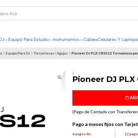
DJ
Equipo Para Estudio
Instrumentos
Cables
Celulares Y Laptop
io
Equipo Para DJ
Tornamesas / Agujas
Pioneer DJ PLX CRSS12 Tornamesa par
|
Pioneer DJ PLX
AÑA
(Pago de Contado con Transferenci
Pago a meses fijos con Tarje
6 pagos de:
12 pago