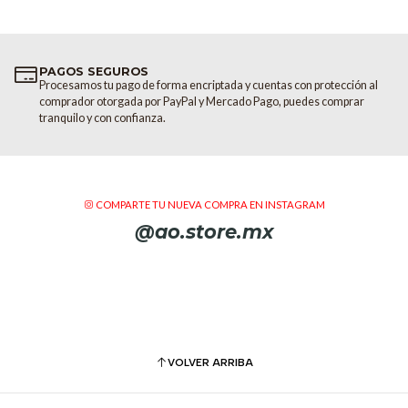
actuación.
Deja que el público disfrute de 
PAGOS SEGUROS
fabricado cuidadosamente para 
Procesamos tu pago de forma encriptada y cuentas con protección al
DJ PLX-1000, muy aclamada por s
comprador otorgada por PayPal y Mercado Pago, puedes comprar
tranquilo y con confianza.
Diseño robu
negro mate
La PLX-CRSS12 posee un esquema d
COMPARTE TU NUEVA COMPRA EN INSTAGRAM
brazo de tono y otras piezas metá
@ao.store.mx
aspecto robusto y elegante.
Compatibili
rekordbox
La PLX-CRSS12 es compatible co
VOLVER ARRIBA
con software de DJ instalado, y a
respectivo, puedes empezar a repro