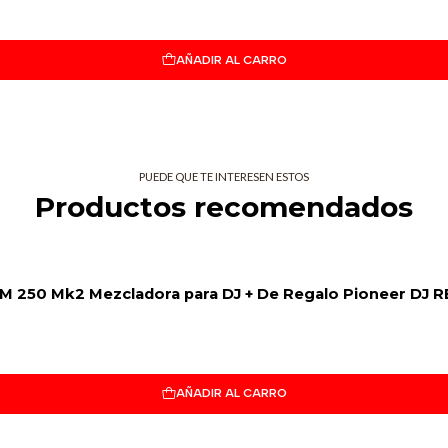
Performance
preciso y rá
AÑADIR AL CARRO
La PLX-CRSS12 hereda elementos c
Performance Pads incorporados q
favoritas al alcance de tu mano. E
puedas disparar Hot Cues y samples
PUEDE QUE TE INTERESEN ESTOS
actuando con una mezcladora que n
Productos recomendados
(ver más abajo), y un botón específ
también son asignables mediante M
Pantalla OL
JM 250 Mk2 Mezcladora para DJ + De Regalo Pioneer DJ R
rápida de la
La pantalla OLED incorporada tambi
tempo y la clave cuando haces Ste
AÑADIR AL CARRO
PC/Mac con el software DJ, puedes
pantalla también te ofrece acceso r
necesidad de romper la concentrac