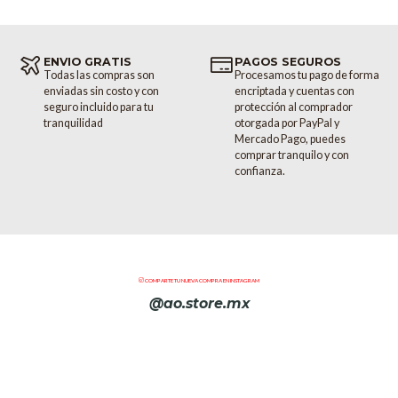
ENVIO GRATIS
PAGOS SEGUROS
Todas las compras son
Procesamos tu pago de forma
enviadas sin costo y con
encriptada y cuentas con
seguro incluido para tu
protección al comprador
tranquilidad
otorgada por PayPal y
Mercado Pago, puedes
comprar tranquilo y con
confianza.
COMPARTE TU NUEVA COMPRA EN INSTAGRAM
@ao.store.mx