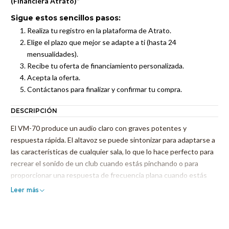
(Financiera Atrato)”
Sigue estos sencillos pasos:
Realiza tu registro en la plataforma de Atrato.
Elige el plazo que mejor se adapte a ti (hasta 24
mensualidades).
Recibe tu oferta de financiamiento personalizada.
Acepta la oferta.
Contáctanos para finalizar y confirmar tu compra.
DESCRIPCIÓN
El VM-70 produce un audio claro con graves potentes y
respuesta rápida. El altavoz se puede sintonizar para adaptarse a
las características de cualquier sala, lo que lo hace perfecto para
recrear el sonido de un club cuando estás pinchando o para
proporcionar una respuesta de frecuencia plana cuando estás
produciendo música en casa o en un estudio profesional.
Leer más
CARACTERÍSTICAS PRINCIPALESAudio nítido y de baja
distorsión con graves de respuesta rápida: recrea el sonido estilo
club