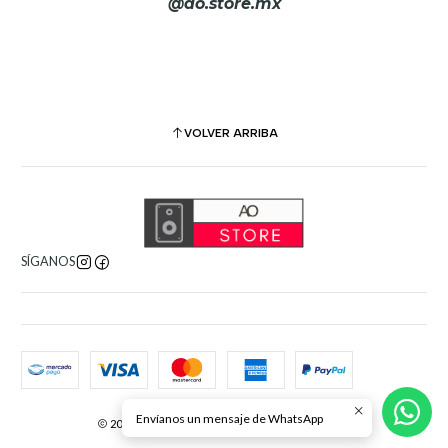
fácilmente equipos externos a la cadena de audio 1073DPX,
@ao.store.mx
como limitadores/compresores mono/estéreo;
Envío/retorno de inserción previa al ecualizador: un envío de nivel
de línea está disponible desde el micrófono, etapa de salida del
preamplificador y un retorno justo antes de la etapa del
ecualizador.
VOLVER ARRIBA
Envío/retorno de inserción posterior al ecualizador: un envío de
salida de nivel de línea está disponible desde la etapa posterior al
ecualizador y un retorno justo antes de la etapa de salida
principal
SÍGANOS
Control de nivel de salida
Fuente de alimentación multivoltaje externa
Módulo de E/S digital opcional
Envíanos un mensaje de WhatsApp
2026 AO Store. Todos los derechos reservados