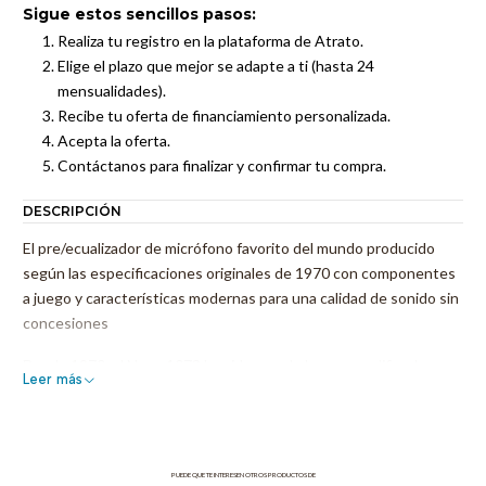
Sigue estos sencillos pasos:
Realiza tu registro en la plataforma de Atrato.
Elige el plazo que mejor se adapte a ti (hasta 24
mensualidades).
Recibe tu oferta de financiamiento personalizada.
Acepta la oferta.
Contáctanos para finalizar y confirmar tu compra.
DESCRIPCIÓN
El pre/ecualizador de micrófono favorito del mundo producido
según las especificaciones originales de 1970 con componentes
a juego y características modernas para una calidad de sonido sin
concesiones
Desde 1970, el Neve 1073 ha sido uno de los preamplificadores y
Leer más
ecualizadores más aclamados de la industria discográfica. El
sonido legendario ha sido el ingrediente secreto de algunas de
las mejores grabaciones de los últimos 40 años, todo debido a su
sonido grande y contundente que complementa cualquier
PUEDE QUE TE INTERESEN OTROS PRODUCTOS DE