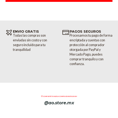
ENVIO GRATIS
PAGOS SEGUROS
Todas las compras son
Procesamos tu pago de forma
enviadas sin costo y con
encriptada y cuentas con
seguro incluido para tu
protección al comprador
tranquilidad
otorgada por PayPal y
Mercado Pago, puedes
comprar tranquilo y con
confianza.
COMPARTE TU NUEVA COMPRA EN INSTAGRAM
@ao.store.mx