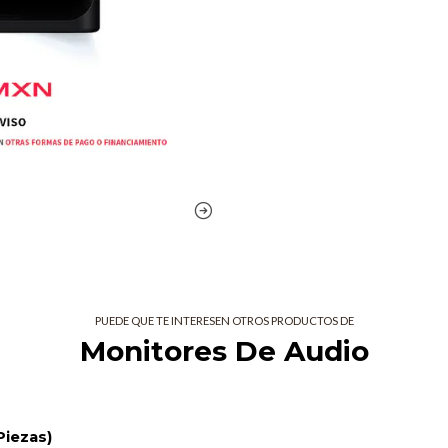
Incluye dos placas frontales m
Recinto reflex de bajos con 
frecuencia
Almohadillas de aislamiento 
posición de configuración
Puntos de montaje integrado
instalaciones de estudio de 
Entrada analógica combinada 
audio
Fuente de alimentación de mo
regiones globales
Uso con la App de Herramien
herramienta de Recomendació
mezclas más rápidas
PUEDE QUE TE INTERESEN OTROS PRODUCTOS DE
Monitores De Audio
Especificac
Configuración: Reflejo de Baj
Tipo de Sistema: Monitor de 
Piezas)
Conductor de Bajas Frecuenci