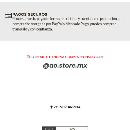
Relación SNR (Señal a Ruido):
Sensibilidad, no balanceado)
PAGOS SEGUROS
Voltaje de Entrada AC: 100 
Procesamos tu pago de forma encriptada y cuentas con protección al
Tipo de Fusible: 5x20 mm T
comprador otorgada por PayPal y Mercado Pago, puedes comprar
Construcción del Recinto: M
tranquilo y con confianza.
Construcción de la Rejilla: 
Dimensiones del Producto (Al
Dimensiones Empaquetadas (Al
Peso del Producto: 23.04 lbs.
COMPARTE TU NUEVA COMPRA EN INSTAGRAM
Peso Empaquetado: 28.66 lbs.
@ao.store.mx
VOLVER ARRIBA