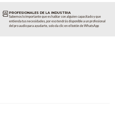
 >94 dB (Ajuste de Baja Sensibilidad, balanceado), >91 dB (Alta
PROFESIONALES DE LA INDUSTRIA
– 240VAC (+/- 10%), 50/60 Hz
Sabemos lo importante que es hablar con alguien capacitado y que
2A 250V
entienda tus necesidades, por eso tendrás disponible a un profesional
DF Envuelto en PVC Vinílico
del pro audio para ayudarte, solo da clic en el botón de WhatsApp
Poliestireno de Alto Impacto Reforzado Estructuralmente
 x An x Pr): 15.75” (400 mm) x 10.47” (266 mm) x 12.56” (319 mm)
 x An x Pr): 20.47” (520 mm) x 13.78” (350 mm) x 15.35” (390 mm)
 (10.45 Kg.)
 (13 Kg.)