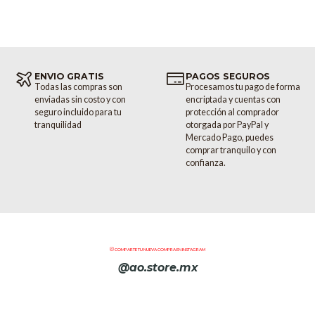
ENVIO GRATIS
PAGOS SEGUROS
Todas las compras son
Procesamos tu pago de forma
enviadas sin costo y con
encriptada y cuentas con
seguro incluido para tu
protección al comprador
tranquilidad
otorgada por PayPal y
Mercado Pago, puedes
comprar tranquilo y con
confianza.
COMPARTE TU NUEVA COMPRA EN INSTAGRAM
@ao.store.mx