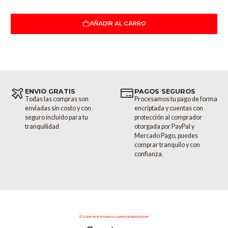
AÑADIR AL CARRO
ENVIO GRATIS
PAGOS SEGUROS
Todas las compras son
Procesamos tu pago de forma
enviadas sin costo y con
encriptada y cuentas con
seguro incluido para tu
protección al comprador
tranquilidad
otorgada por PayPal y
Mercado Pago, puedes
comprar tranquilo y con
confianza.
COMPARTE TU NUEVA COMPRA EN INSTAGRAM