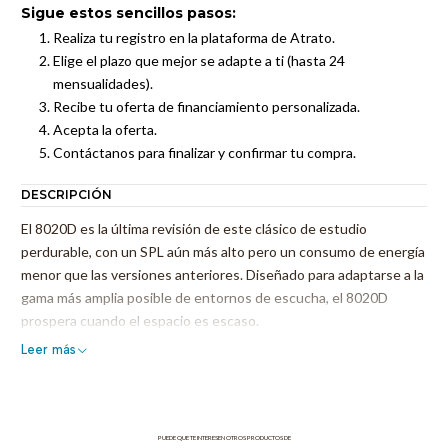
Sigue estos sencillos pasos:
Realiza tu registro en la plataforma de Atrato.
Elige el plazo que mejor se adapte a ti (hasta 24
mensualidades).
Recibe tu oferta de financiamiento personalizada.
Acepta la oferta.
Contáctanos para finalizar y confirmar tu compra.
DESCRIPCIÓN
El 8020D es la última revisión de este clásico de estudio
perdurable, con un SPL aún más alto pero un consumo de energía
menor que las versiones anteriores. Diseñado para adaptarse a la
gama más amplia posible de entornos de escucha, el 8020D
prospera cuando el espacio es escaso.
Leer más
A los ingenieros les encanta la reproducción transparente y veraz
del 8020D y, con su amplio punto dulce incoloro, siempre estará
en condiciones de tomar decisiones de mezcla precisas y fiables.
Además, nuestro circuito de detección de señal inteligente (ISS
PUEDE QUE TE INTERESEN OTROS PRODUCTOS DE