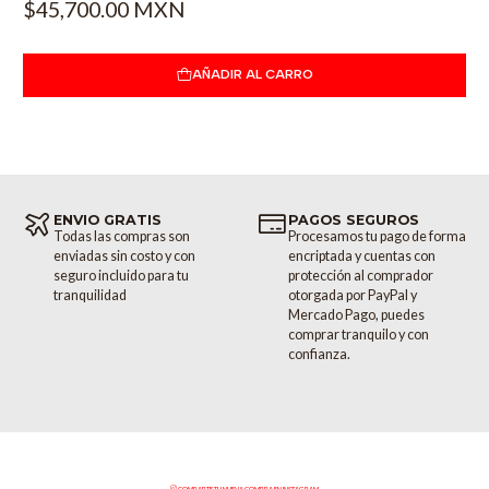
$45,700.00 MXN
consola de mezcla y masterización EMI TG12413. La sección TG1
Opto Limiter del TG Microphone Cassette es totalmente
independiente y se puede parchear por separado (a través de
AÑADIR AL CARRO
una conexión XLR estándar) aparte de la sección TG2 Pre Amp /
Curve Bender EQ, lo que permite el uso del compresor / limitador
individualmente en las fuentes. Se requiere un cable XLR para
conectar el TG1 Opto Limiter a la cadena del casete.
CARACTERÍSTICAS
ENVIO GRATIS
PAGOS SEGUROS
Todas las compras son
Procesamos tu pago de forma
enviadas sin costo y con
encriptada y cuentas con
+ Channel strip mono basada en la legendaria consola EMI
seguro incluido para tu
protección al comprador
TG12345
tranquilidad
otorgada por PayPal y
Mercado Pago, puedes
+ Entrada y salida XLR Preamp / EQ
comprar tranquilo y con
confianza.
+ TG1 Opto Limiter I / O parcheable por separado
+ Conector de enlace para funcionamiento estéreo con una
segunda unidad
+ DI. 1/4 " no balanceada.
COMPARTE TU NUEVA COMPRA EN INSTAGRAM