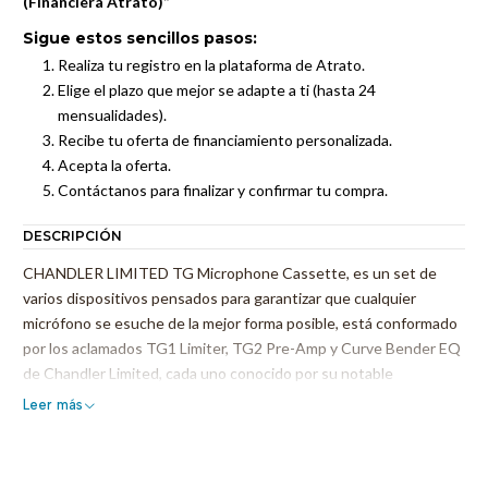
(Financiera Atrato)”
Sigue estos sencillos pasos:
Realiza tu registro en la plataforma de Atrato.
Elige el plazo que mejor se adapte a ti (hasta 24
mensualidades).
Recibe tu oferta de financiamiento personalizada.
Acepta la oferta.
Contáctanos para finalizar y confirmar tu compra.
DESCRIPCIÓN
CHANDLER LIMITED TG Microphone Cassette, es un set de
varios dispositivos pensados para garantizar que cualquier
micrófono se esuche de la mejor forma posible, está conformado
por los aclamados TG1 Limiter, TG2 Pre-Amp y Curve Bender EQ
de Chandler Limited, cada uno conocido por su notable
reproducción del sonido EMI TG, se han combinado para formar
Leer más
el TG Microphone Cassette definitivo reinventado para
funcionar en un contexto de estudio de grabación moderno.