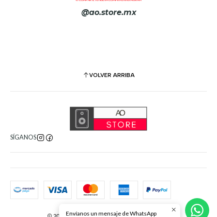
@ao.store.mx
+ Ganancia máxima. + 70db
+ Filtro para 6 frecuencias (33, 41, 47, 65, 82, 110Hz), Bypass
+ Ecualizador Curve Bender. Shelf de bajos y agudos, Presencia
(Salida, 300Hz, 500Hz, 1.2k, 3.6k, 6.5k), Bypass
VOLVER ARRIBA
+ Limitador opto TG1. Hold, Attack, Release, Knee
(Rounded/Sharp), Output (makeup gain), Bypass
+Phantom power. 48 voltios (conmutable)
+ Fase. 0 / 180º
SÍGANOS
* En caso de requerir factura, consultar nuestr
a sección de
preguntas frecuentes
.
Envíanos un mensaje de WhatsApp
2026 AO Store. Todos los derechos reservados