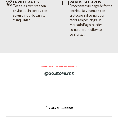
ENVIO GRATIS
PAGOS SEGUROS
Todas las compras son
Procesamos tu pago de forma
enviadas sin costo y con
encriptada y cuentas con
seguro incluido para tu
protección al comprador
tranquilidad
otorgada por PayPal y
Mercado Pago, puedes
comprar tranquilo y con
confianza.
COMPARTE TU NUEVA COMPRA EN INSTAGRAM
@ao.store.mx
VOLVER ARRIBA