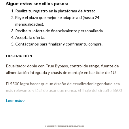
Sigue estos sencillos pasos:
Realiza tu registro en la plataforma de Atrato.
Elige el plazo que mejor se adapte a ti (hasta 24
mensualidades).
Recibe tu oferta de financiamiento personalizada.
Acepta la oferta.
Contáctanos para finalizar y confirmar tu compra.
DESCRIPCIÓN
Ecualizador doble con True Bypass, control de rango, fuente de
alimentación integrada y chasis de montaje en bastidor de 1U
El 5500 logra hacer que un diseño de ecualizador legendario sea
más relevante y fácil de usar que nunca. El linaje del circuito 5500
se remonta al ecualizador 550 original diseñado por Saul Walker,
Leer más
el fundador de Automated Processes Inc. El 550 fue diseñado
como un ecualizador de consola que, debido a la arquitectura de
la consola de grabación, utiliza una entrada no balanceada. .
Debido a que la ergonomía de una consola dicta que los controles
PUEDE QUE TE INTERESEN OTROS PRODUCTOS DE