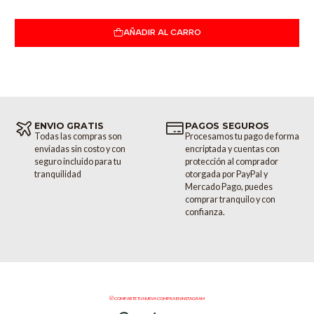
Entrada no balanceada en 1/4 "
Interruptor de entrada / salida EQ
AÑADIR AL CARRO
ENVIO GRATIS
PAGOS SEGUROS
Todas las compras son
Procesamos tu pago de forma
enviadas sin costo y con
encriptada y cuentas con
seguro incluido para tu
protección al comprador
tranquilidad
otorgada por PayPal y
Mercado Pago, puedes
comprar tranquilo y con
confianza.
COMPARTE TU NUEVA COMPRA EN INSTAGRAM