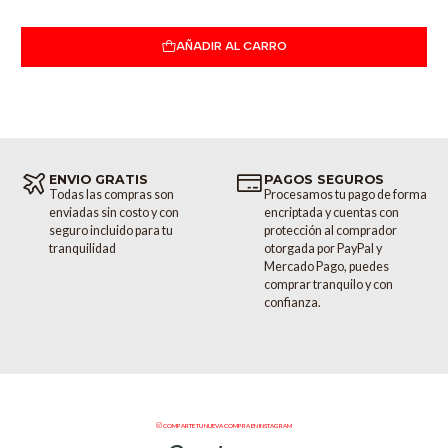
Recomendación de Potencia: 20 - 100 W
Peso 6 kg / 13.2 lbs.
Color Negro
AÑADIR AL CARRO
ENVIO GRATIS
PAGOS SEGUROS
Todas las compras son
Procesamos tu pago de forma
enviadas sin costo y con
encriptada y cuentas con
seguro incluido para tu
protección al comprador
tranquilidad
otorgada por PayPal y
Mercado Pago, puedes
comprar tranquilo y con
confianza.
COMPARTE TU NUEVA COMPRA EN INSTAGRAM