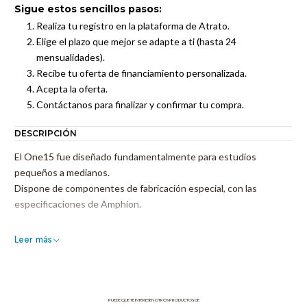
Sigue estos sencillos pasos:
Realiza tu registro en la plataforma de Atrato.
Elige el plazo que mejor se adapte a ti (hasta 24
mensualidades).
Recibe tu oferta de financiamiento personalizada.
Acepta la oferta.
Contáctanos para finalizar y confirmar tu compra.
DESCRIPCIÓN
El One15 fue diseñado fundamentalmente para estudios
pequeños a medianos.
Dispone de componentes de fabricación especial, con las
especificaciones de Amphion.
Porta una "guía de onda" hecha de Corian blanco (material
Leer más
sintético, de densidad similar al granito), y gabinete cerrado con
un radiador pasivo. Los One15 están preparados para hacerle
tomar decisiones importantes en su mezcla al entregarle un
sonido natural y transparente, sin maquillajes artificiales.
PUEDE QUE TE INTERESEN OTROS PRODUCTOS DE