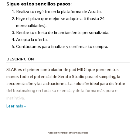
Sigue estos sencillos pasos:
Realiza tu registro en la plataforma de Atrato.
Elige el plazo que mejor se adapte a ti (hasta 24
mensualidades).
Recibe tu oferta de financiamiento personalizada.
Acepta la oferta.
Contáctanos para finalizar y confirmar tu compra.
DESCRIPCIÓN
SLAB es el primer controlador de pad MIDI que pone en tus
manos todo el potencial de Serato Studio para el sampling, la
secuenciación y las actuaciones. La solución ideal para disfrutar
del beatmaking en toda su esencia y de la forma más pura e
instintiva.
Leer más
Características
Sección de transporte
Los controles esenciales compartidos por Serato Studio y otras
PUEDE QUE TE INTERESEN OTROS PRODUCTOS DE