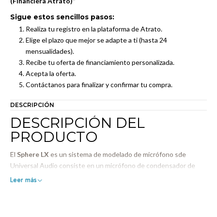
(Financiera Atrato)”
Sigue estos sencillos pasos:
Realiza tu registro en la plataforma de Atrato.
Elige el plazo que mejor se adapte a ti (hasta 24
mensualidades).
Recibe tu oferta de financiamiento personalizada.
Acepta la oferta.
Contáctanos para finalizar y confirmar tu compra.
DESCRIPCIÓN
DESCRIPCIÓN DEL
PRODUCTO
El
Sphere LX
es un sistema de modelado de micrófono sde
Universal Audio consiste en un micrófono de condensador de
diafragma grande de alta calidad que funciona junto con un
Leer más
software que modela meticulosamente los atributos sónicos de
20 de los micrófonos más codiciados jamás fabricados. El plug-in
Sphere DSP permite incluso cambiar las selecciones de